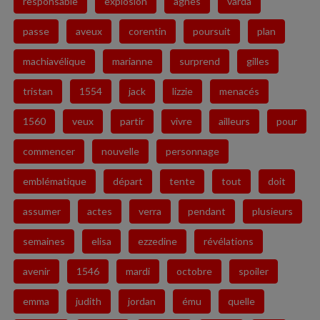
responsable
explosion
agnès
varda
passe
aveux
corentin
poursuit
plan
machiavélique
marianne
surprend
gilles
tristan
1554
jack
lizzie
menacés
1560
veux
partir
vivre
ailleurs
pour
commencer
nouvelle
personnage
emblématique
départ
tente
tout
doit
assumer
actes
verra
pendant
plusieurs
semaines
elisa
ezzedine
révélations
avenir
1546
mardi
octobre
spoiler
emma
judith
jordan
ému
quelle