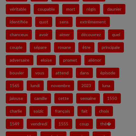
véritable
coupable
mort
régis
daunier
identifiée
quot
sens
extrêmement
chanceux
avoir
aimer
découvrez
quel
couple
sépare
roxane
être
principale
adversaire
eloïse
promet
aliénor
bouvier
vous
attend
dans
épisode
1565
lundi
novembre
2023
luna
jalouse
camille
cette
semaine
1550
charlie
soizic
françois
fait
choix
1549
vendredi
1555
coup
thé�