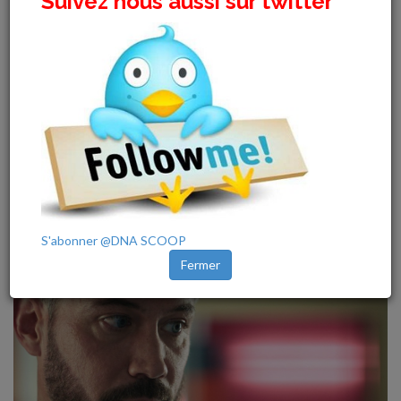
Suivez nous aussi sur twitter
appartient
|
Posté: 2024-06-22 19:38:39.
Par Admin
Les enquêteurs ne font pas de cadeaux au Père No...
[Voir plus]
S'abonner @DNA SCOOP
Close
Fermer