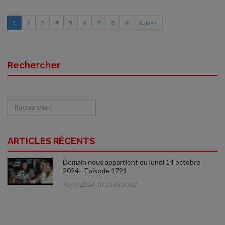
1
2
3
4
5
6
7
8
9
Suiv>>
Rechercher
ARTICLES RÉCENTS
Demain nous appartient du lundi 14 octobre
2024 - Episode 1791
Posté :2024-10-15 03:30:01