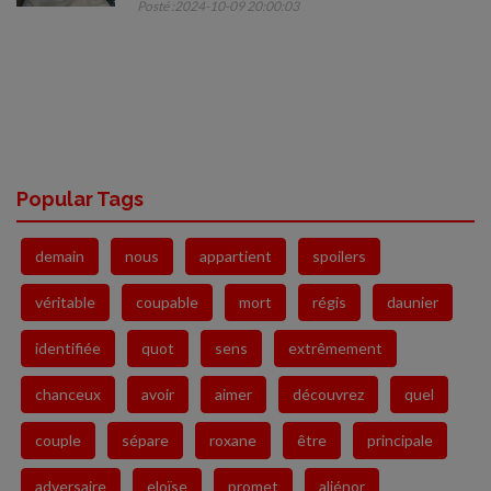
Posté :2024-10-09 20:00:03
Popular Tags
demain
nous
appartient
spoilers
véritable
coupable
mort
régis
daunier
identifiée
quot
sens
extrêmement
chanceux
avoir
aimer
découvrez
quel
couple
sépare
roxane
être
principale
adversaire
eloïse
promet
aliénor