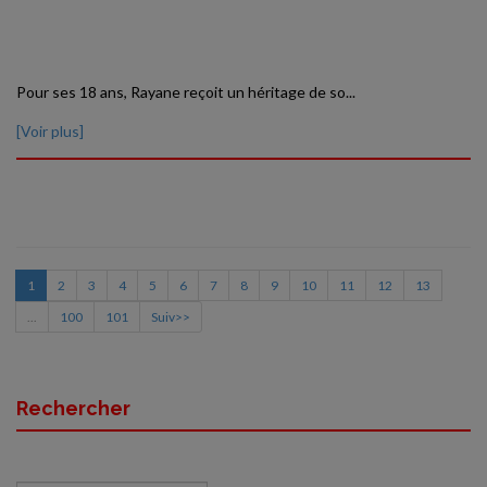
Pour ses 18 ans, Rayane reçoit un héritage de so...
[Voir plus]
1
2
3
4
5
6
7
8
9
10
11
12
13
...
100
101
Suiv>>
Rechercher