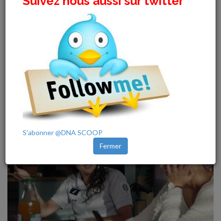
Suivez nous aussi sur twitter
|
Posté: 2024-10-15 03:30:01.
Par Admin
Romy remercie Tomer pour tout ce qu’il a fait po...
[Voir plus]
S'abonner @DNA SCOOP
Close
Fermer