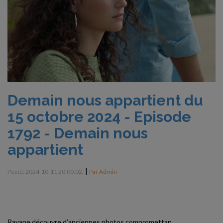
Demain nous appartient du
15 octobre 2024 - Episode
1792 - Demain nous
appartient
|
Posté: 2024-10-11 20:00:02.
Par Admin
Rayane découvre d’anciennes photos compromettan...