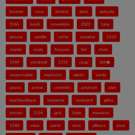
bouvier
vous
attend
dans
épisode
1565
lundi
novembre
2023
luna
jalouse
camille
cette
semaine
1550
charlie
soizic
françois
fait
choix
1549
vendredi
1555
coup
thé�
responsable
explosion
agnès
varda
passe
aveux
corentin
poursuit
plan
machiavélique
marianne
surprend
gilles
tristan
1554
jack
lizzie
menacés
1560
veux
partir
vivre
ailleurs
pour