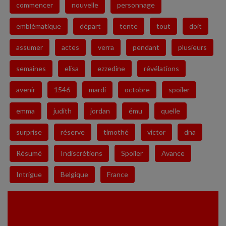
commencer
nouvelle
personnage
emblématique
départ
tente
tout
doit
assumer
actes
verra
pendant
plusieurs
semaines
elisa
ezzedine
révélations
avenir
1546
mardi
octobre
spoiler
emma
judith
jordan
ému
quelle
surprise
réserve
timothé
victor
dna
Résumé
Indiscrétions
Spoiler
Avance
Intrigue
Belgique
France