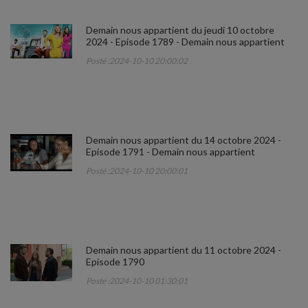
Demain nous appartient du jeudi 10 octobre
2024 - Episode 1789 - Demain nous appartient
Posté :2024-10-10 20:00:02
Demain nous appartient du 14 octobre 2024 -
Episode 1791 - Demain nous appartient
Posté :2024-10-10 20:00:01
Demain nous appartient du 11 octobre 2024 -
Episode 1790
Posté :2024-10-10 01:30:01