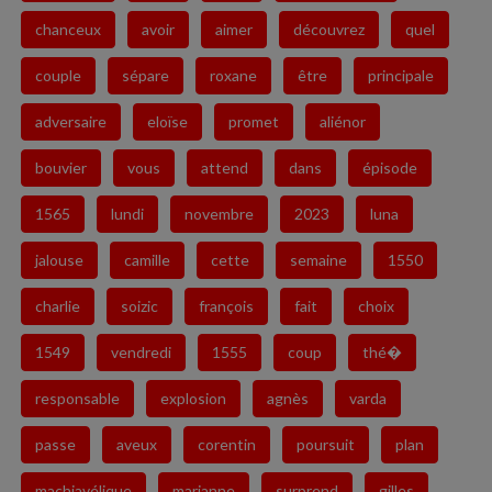
chanceux
avoir
aimer
découvrez
quel
couple
sépare
roxane
être
principale
adversaire
eloïse
promet
aliénor
bouvier
vous
attend
dans
épisode
1565
lundi
novembre
2023
luna
jalouse
camille
cette
semaine
1550
charlie
soizic
françois
fait
choix
1549
vendredi
1555
coup
thé�
responsable
explosion
agnès
varda
passe
aveux
corentin
poursuit
plan
machiavélique
marianne
surprend
gilles