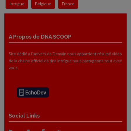
Intrigue
Belgique
France
A Propos de DNA SCOOP
Site dédié a l'univers de Demain nous appartient résumé video
de la chaine officiel de dna intrigue nous partageons tout avec
vous.
Social Links