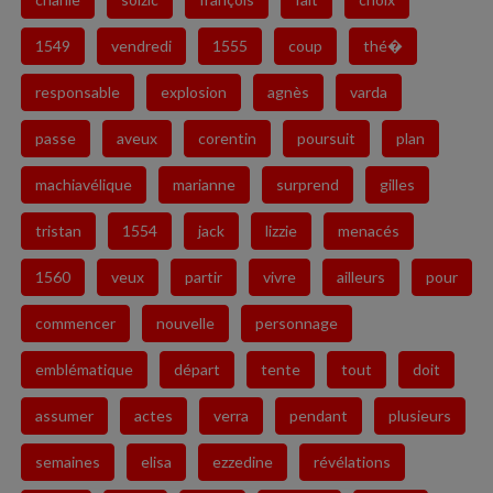
1549
vendredi
1555
coup
thé�
responsable
explosion
agnès
varda
passe
aveux
corentin
poursuit
plan
machiavélique
marianne
surprend
gilles
tristan
1554
jack
lizzie
menacés
1560
veux
partir
vivre
ailleurs
pour
commencer
nouvelle
personnage
emblématique
départ
tente
tout
doit
assumer
actes
verra
pendant
plusieurs
semaines
elisa
ezzedine
révélations