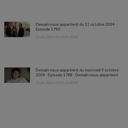
Demain nous appartient du 11 octobre 2024 -
Episode 1790
Posté :2024-10-10 01:30:01
Demain nous appartient du mercredi 9 octobre
2024 - Episode 1788 - Demain nous appartient
Posté :2024-10-09 20:00:03