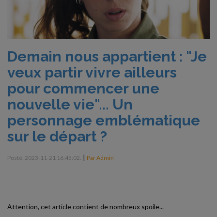
Demain nous appartient : "Je
veux partir vivre ailleurs
pour commencer une
nouvelle vie"... Un
personnage emblématique
sur le départ ?
|
Posté: 2023-11-21 16:45:02.
Par Admin
Attention, cet article contient de nombreux spoile...