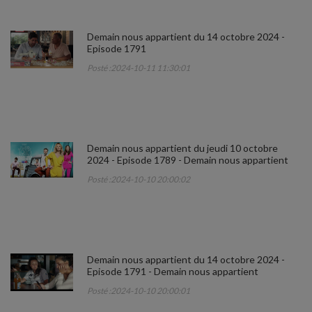
Demain nous appartient du 14 octobre 2024 -
Episode 1791
Posté :2024-10-11 11:30:01
Demain nous appartient du jeudi 10 octobre
2024 - Episode 1789 - Demain nous appartient
Posté :2024-10-10 20:00:02
Demain nous appartient du 14 octobre 2024 -
Episode 1791 - Demain nous appartient
Posté :2024-10-10 20:00:01