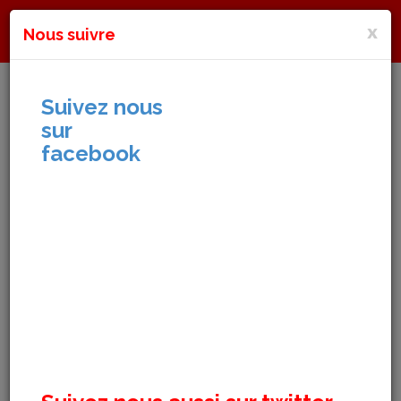
Cl
x
DNA SCOOP
Nous suivre
Toggl
navig
Suivez nous
sur
facebook
Demain nous appartient : "Je
veux partir vivre ailleurs
pour commencer une