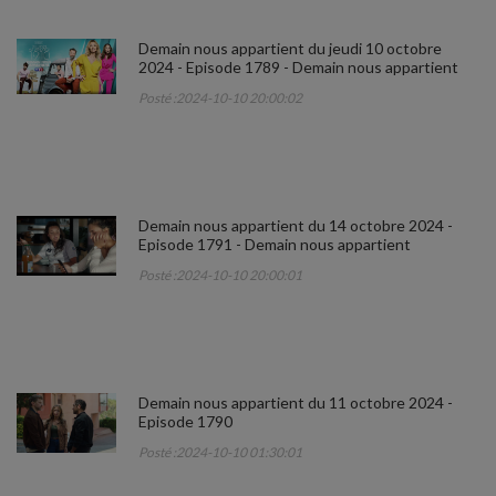
Demain nous appartient du jeudi 10 octobre
2024 - Episode 1789 - Demain nous appartient
Posté :2024-10-10 20:00:02
Demain nous appartient du 14 octobre 2024 -
Episode 1791 - Demain nous appartient
Posté :2024-10-10 20:00:01
Demain nous appartient du 11 octobre 2024 -
Episode 1790
Posté :2024-10-10 01:30:01