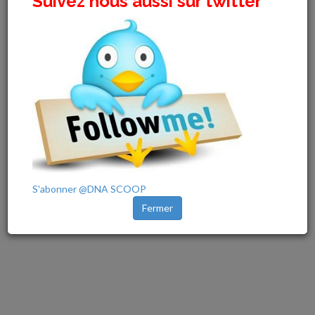
Suivez nous aussi sur twitter
appartient.
|
Posté: 2024-10-11 20:00:03.
Par Admin
Karim identifie un suspect et découvre qu’ils ont une connaissance
commune. Georges se lance à la poursuite de Joël. Au lycée, Liam
humilie publiquement Lilou.
S'abonner @DNA SCOOP
Close
Fermer