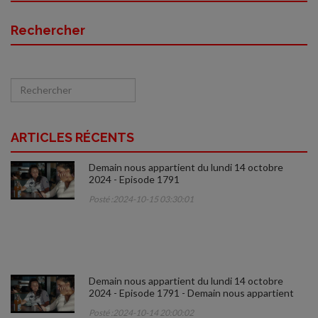
Rechercher
ARTICLES RÉCENTS
Demain nous appartient du lundi 14 octobre
2024 - Episode 1791
Posté :2024-10-15 03:30:01
Demain nous appartient du lundi 14 octobre
2024 - Episode 1791 - Demain nous appartient
Posté :2024-10-14 20:00:02