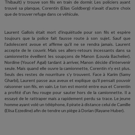
Thibault) y trouve son fils en train de dormir. Les policiers ayant
trouvé sa planque, Corentin (Elias Goldberg) n'avait d'autre choix
que de trouver refuge dans ce véhicule.
Laurent Gallois était mort d'inquiétude pour son fils et espère
toujours que la police fait fausse route à son sujet. Sauf que
l'adolescent avoue et affirme qu'il ne se rendra jamais. Laurent
accepte de le couvrir. Mais ses allers-retours incessants dans sa
camionnette éveillent les soupçons de Manon (Louvia Bachelier).
Nordine (Youcef Agal) tardant à arriver, Manon décide d'intervenir
seule. Mais quand elle ouvre la camionnette, Corentin n'y est plus.
Seuls des restes de nourriture s'y trouvent. Face à Karim (Samy
Gharbi), Laurent passe aux aveux et explique qu'il pensait pouvoir
raisonner son fils, en vain. Le ton est monté entre eux et Corentin
a profité d'un feu rouge pour sauter hors de la camionnette. Il a
essayé de le rattraper mais a rapidement perdu sa trace. Le jeune
homme ayant volé un téléphone, il pirate à distance celui de Camille
(Elisa Ezzedine) afin de tendre un piège à Dorian (Rayane Huber).