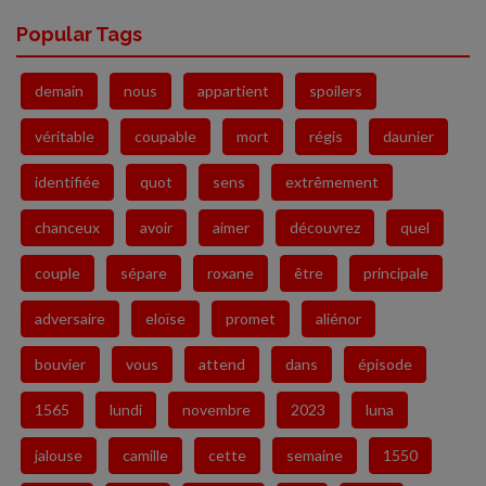
Popular Tags
demain
nous
appartient
spoilers
véritable
coupable
mort
régis
daunier
identifiée
quot
sens
extrêmement
chanceux
avoir
aimer
découvrez
quel
couple
sépare
roxane
être
principale
adversaire
eloïse
promet
aliénor
bouvier
vous
attend
dans
épisode
1565
lundi
novembre
2023
luna
jalouse
camille
cette
semaine
1550