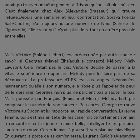
aurait pu trouver un hébergement à Tristan qui ne sait plus où aller.
C'est finalement chez Alex (Alexandre Brasseur) qu'il trouve
refuge.Depuis une semaine et leur confrontation, Soraya (Kenza
Saïb-Couton) n'a toujours aucune nouvelle de Noor (Sahelle de
Figueiredo). Elle craint qu'il n'y ait plus de retour en arrière possible
entre elles.
Mais Victoire (Solène Hébert) est préoccupée par autre chose :
savoir si Georges (Mayel Elhajaoui) a contacté Mélody (Nelly
Lawson). Cela n'était pas le cas, Victoire décide de passer à la
vitesse supérieure en appelant Mélody pour lui faire part de sa
découverte. La professeure d'EPS est aux anges. Néanmoins,
maintenant qu'elle a son numéro, elle n'ose plus l'appeler de peur
de le déranger. Georges non plus ne parvient pas à sauter le pas.
Mais poussée par François (Emmanuel Moire), Mélody finit par
composer le numéro de son sauveur. Peu après, George retrouve
Victoire au Spoon et lui rapporte leur rapide conversation. La jeune
femme, qui s'est mis en tête de les caser, incite fortement son ami
à rencontrer cette jeune femme belle, intelligente et parfaite.
Laurent retrouve Corentin mais il poursuit son plan machiavélique
En ouvrant la porte de sa camionnette, Laurent Gallois (Alexandre