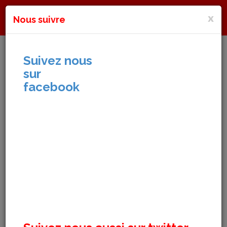
Cl
x
DNA SCOOP
Nous suivre
Toggl
navig
Suivez nous
sur
facebook
Demain nous appartient