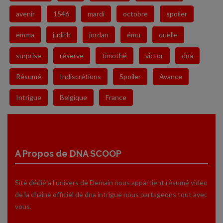
avenir
1546
mardi
octobre
spoiler
emma
judith
jordan
ému
quelle
surprise
réserve
timothé
victor
dna
Résumé
Indiscrétions
Spoiler
Avance
Intrigue
Belgique
France
A Propos de DNA SCOOP
Site dédié a l'univers de Demain nous appartient résumé video
de la chaine officiel de dna intrigue nous partageons tout avec
vous.