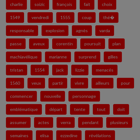
charlie
soizic
françois
fait
choix
1549
vendredi
1555
coup
thé�
responsable
explosion
agnès
varda
passe
aveux
corentin
poursuit
plan
machiavélique
marianne
surprend
gilles
tristan
1554
jack
lizzie
menacés
1560
veux
partir
vivre
ailleurs
pour
commencer
nouvelle
personnage
emblématique
départ
tente
tout
doit
assumer
actes
verra
pendant
plusieurs
semaines
elisa
ezzedine
révélations